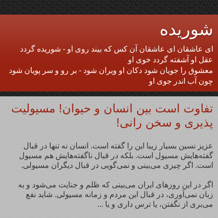
شوریده
ای عاشقان ای عاشقان آن کس که بیند روی او - شوریده گردد
عقل او آشفته گردد خوی او
معشوق را جویان شود دکان او ویران شود - بر رو و سر پویان شود
چون آب اندر جوی او
تفاوت است بین انسان و حیوان! مسیولیت
پذیری و سخن رانی!
عزیز نسین بسیار زیبا این را گفته است. انسان نه تنها در قبال
گفته‌هایش مسیول است. بلکه در قبال ناگفته‌هایش هم مسیول
است. اگر چیزی می‌بینی و نمی‌گویی در قبال دیگران مسیولی.
اگر در این روزهای ایران می‌بینی که ظلم و جنایت می‌شود و به
زبان نمی‌آوری،‌ در قبال این مردم و زمانه مسیولی. شاید نفع
می‌بری از نگفتن، یا ترس داری و یا ...